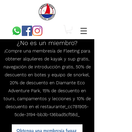
¿No es un miembro?
¡Compre una membresía de Fleeting para
obtener alquileres de kayak y sup gratis,
navegación de introducción gratis, 50% de
descuento en botes y equipo de snorkel,
20% de descuento en Diamante Eco
Adventure Park, 15% de descuento en
tours, campamentos y lecciones y 10% de
descuento en el restaurante!_cc781905-
5cde-3194-bb3b-136bad5cf58d_
Obtenga una membresía fugaz